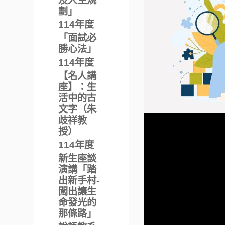
劃」
114年度
「面試必
勝心法」
114年度
【名人講
座】：生
活中的古
文字（朱
歧祥教
授）
114年度
新生座談
演講「踏
出新手村-
闖出讓生
命發光的
那條路」