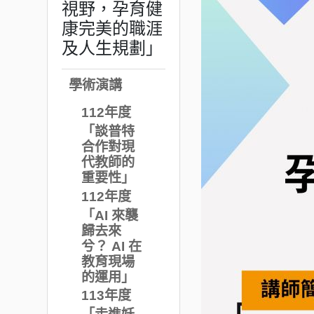
視野，孕育健
康完美的職涯
及人生規劃」
學術演講
112年度
「談普特
合作對現
代教師的
重要性」
112年度
「AI 來襲
歸去來
兮？ AI 在
教育現場
的運用」
113年度
「走進妖