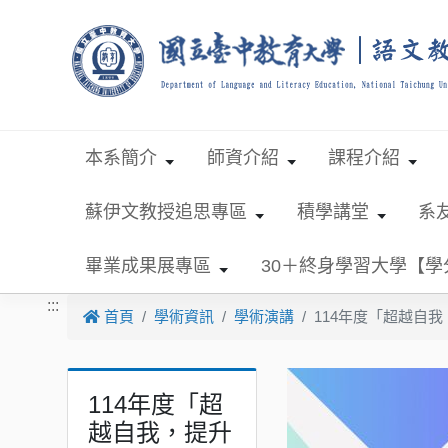
跳到主要內容
本系簡介
師資介紹
課程介紹
蘇伊文教授追思專區
積學講堂
系
畢業成果展專區
30＋終身學習大學【
:::
首頁
學術資訊
學術演講
114年度「超越自
114年度「超
越自我，提升