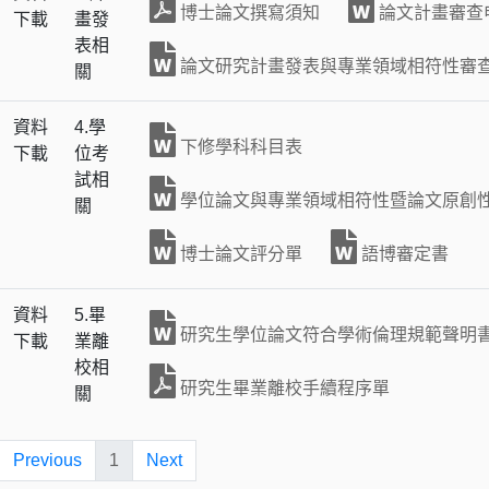
博士論文撰寫須知
論文計畫審查
下載
畫發
表相
論文研究計畫發表與專業領域相符性審
關
資料
4.學
下修學科科目表
下載
位考
試相
學位論文與專業領域相符性暨論文原創
關
博士論文評分單
語博審定書
資料
5.畢
研究生學位論文符合學術倫理規範聲明
下載
業離
校相
研究生畢業離校手續程序單
關
Previous
1
Next