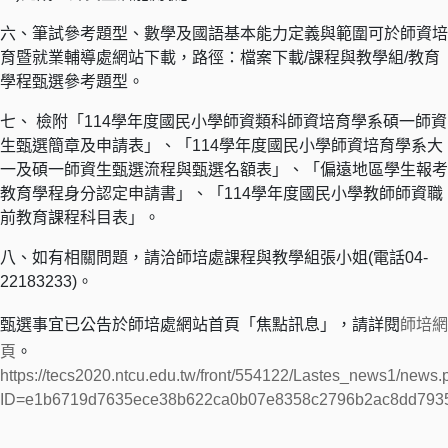
六、筆試參考題型、數學及國語基本能力定義與範圍可於師資培
育暨就業輔導處網站下載，路徑：檔案下載/課程與教學組/教育
學程甄選參考題型。
七、 檢附「114學年度國民小學師資類科師資培育學系碩一師資
生甄選簡章及申請表」、「114學年度國民小學師資培育學系大
一及碩一師資生甄選流程與甄選名額表」、「偏遠地區學生報考
教育學程身分認定申請書」、「114學年度國民小學教師師資職
前教育課程科目表」。
八、如有相關問題，請洽師培處課程與教學組張小姐(電話04-
22183233)。
甄選事宜已公告於師培處網站首頁「焦點訊息」，
請詳閱
師培網
頁
。
https://tecs2020.ntcu.edu.tw/front/554122/Lastes_news1/news
ID=e1b6719d7635ece38b622ca0b07e8358c2796b2ac8dd793