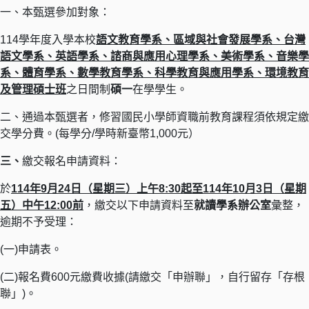
一、本甄選參加對象：
114學年度入學本校
語文教育學系、區域與社會發展學系、台灣
語文學系、英語學系、諮商與應用心理學系、美術學系、音樂學
系、體育學系、數學教育學系、科學教育與應用學系、環境教育
及管理碩士班
之日間制
碩一
在學學生。
二、通過本甄選者，修習國民小學師資職前教育課程須依規定繳
交學分費。(每學分/學時新臺幣1,000元）
三、
繳交報名申請資料：
於
114年9月24日（星期三）上午8:30起至114年10月3日（星期
五）中午12:00前
，繳交以下申請資料至
就讀學系辦公室
彙整，
逾期不予受理：
(一)申請表。
(二)報名費600元繳費收據(請繳交「申辦聯」，自行留存「存根
聯」)。