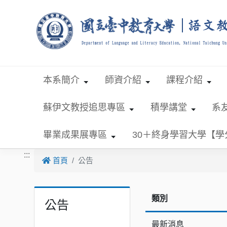
跳到主要內容
本系簡介
師資介紹
課程介紹
蘇伊文教授追思專區
積學講堂
系
畢業成果展專區
30＋終身學習大學【
:::
首頁
公告
類別
公告
最新消息