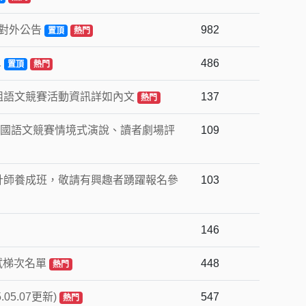
師對外公告
982
置頂
熱門
單
486
置頂
熱門
組語文競賽活動資訊詳如內文
137
熱門
全國語文競賽情境式演說、讀者劇場評
109
計師養成班，敬請有興趣者踴躍報名參
103
單
146
試梯次名單
448
熱門
05.07更新)
547
熱門