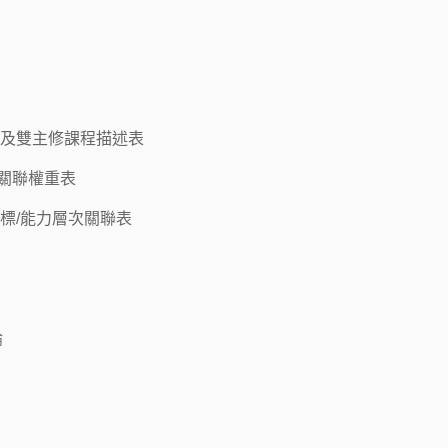
系及雙主修課程描述表
關聯權重表
標/能力層次關聯表
論